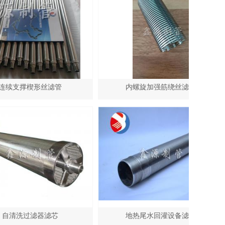
楔形丝滤管
内螺旋加强筋绕丝滤管
滤器滤芯
地热尾水回灌设备滤芯