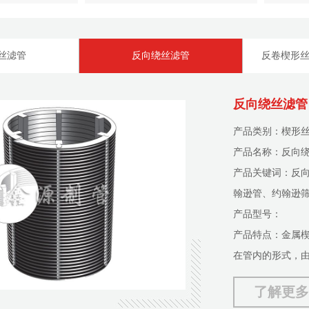
丝滤管
反向绕丝滤管
反卷楔形
反向绕丝滤管
产品类别：
楔形
产品名称：反向
滤芯
楔形丝平板筛网
楔形丝弧
产品关键词：反
翰逊管、约翰逊
产品型号：
产品特点：金属
在管内的形式，由特
了解更多