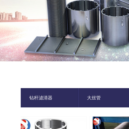
钻杆滤清器
大丝管