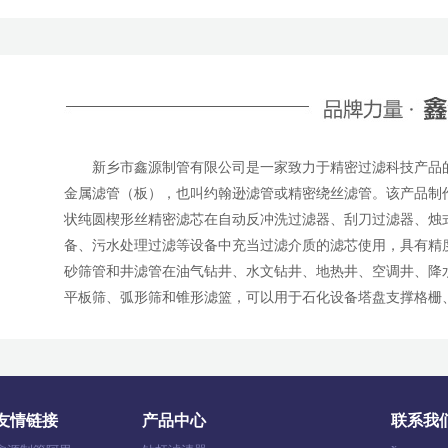
新乡市鑫源制管有限公司是一家致力于精密过滤科技产品的
金属滤管（板），也叫约翰逊滤管或精密绕丝滤管。该产品制
状纯圆楔形丝精密滤芯在自动反冲洗过滤器、刮刀过滤器、烛
备、污水处理过滤等设备中充当过滤介质的滤芯使用，具有精
砂筛管和井滤管在油气钻井、水文钻井、地热井、空调井、降
平板筛、弧形筛和锥形滤篮，可以用于石化设备塔盘支撑格栅、啤酒
友情链接
产品中心
联系我