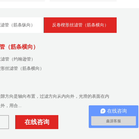
丝滤管（筋条纵向）
反卷楔形丝滤管（筋条横向）
管（筋条横向）
丝滤管（约翰逊管）
楔形丝滤管（筋条横向）
螺旋挤压机滤芯
烛式
缝隙方向是轴向布置，过滤方向从内向外，光滑的表面在内
，用合...
在线咨询
在线咨询
鑫源客服