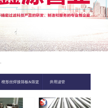
楔形丝焊接筛板&筛篮
井用滤管