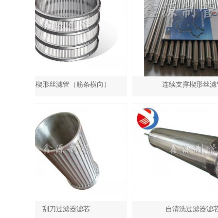
反卷楔形丝滤管（筋条横向）
连续支撑楔形丝滤管
刮刀过滤器滤芯
自清洗过滤器滤芯