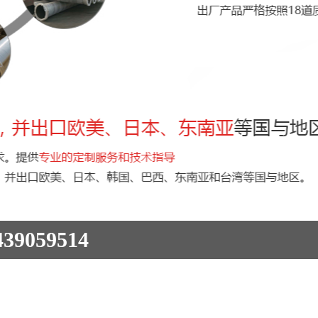
439059514