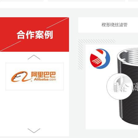
楔形绕丝滤管
反向绕丝滤管
产品类别：
楔形丝滤管（约翰逊管）
产品名称：反向绕丝滤管
螺旋挤压机滤芯
烛
产品关键词：反向绕丝滤管、楔形丝滤管、楔形绕丝滤芯、不锈钢
翰逊管、约翰逊筛管
产品型号：
产品特点：金属楔形丝滤管为了实现从里向外过滤，可采用点到表
在管内的形式，由特殊工...
了解更多
在线咨询