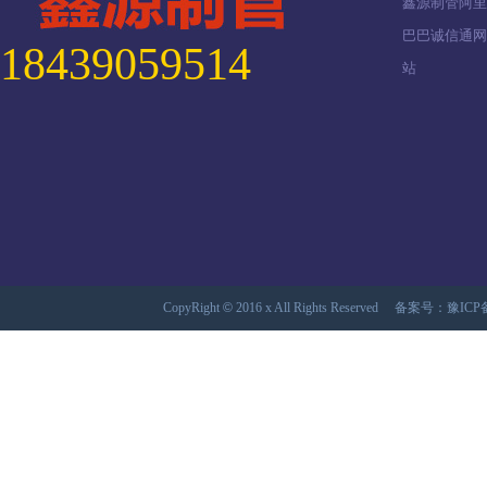
鑫源制管阿里
巴巴诚信通网
18439059514
站
CopyRight
©
2016 x All Rights Reserved 备案号：
豫ICP备