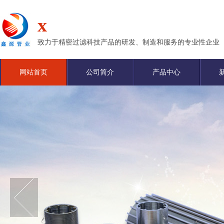
x
致力于精密过滤科技产品的研发、制造和服务的专业性企业
网站首页
公司简介
产品中心